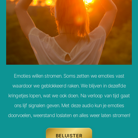
Emoties willen stromen. Soms zetten we emoties vast
waardoor we geblokkeerd raken. We blijven in dezelfde
kringetjes lopen, wat we ook doen. Na verloop van tijd gaat
ons lijf signalen geven. Met deze audio kun je emoties
doorvoelen, weerstand loslaten en alles weer laten stromen!
BELUISTER