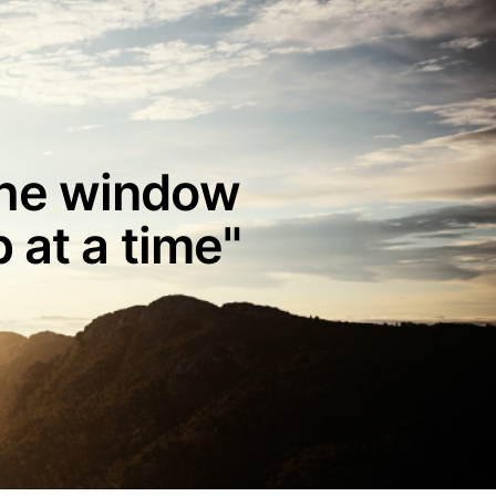
 the window
 at a time"