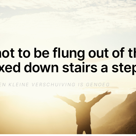
 not to be flung out of
ed down stairs a step
EN KLEINE VERSCHUIVING IS GENOEG