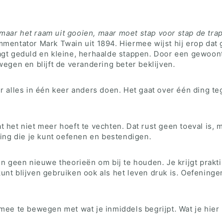
aar het raam uit gooien, maar moet stap voor stap de trap
ommentator Mark Twain uit 1894. Hiermee wijst hij erop dat
aagt geduld en kleine, herhaalde stappen. Door een gewoo
wegen en blijft de verandering beter beklijven.
r alles in één keer anders doen. Het gaat over één ding teg
 het niet meer hoeft te vechten. Dat rust geen toeval is, 
ring die je kunt oefenen en bestendigen.
en geen nieuwe theorieën om bij te houden. Je krijgt prakt
nt blijven gebruiken ook als het leven druk is. Oefeningen
 mee te bewegen met wat je inmiddels begrijpt. Wat je hier