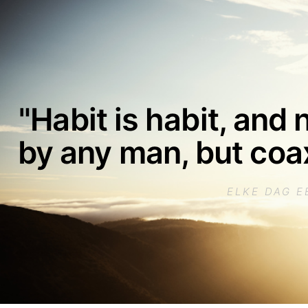
"Habit is habit, and
by any man, but coax
ELKE DAG E