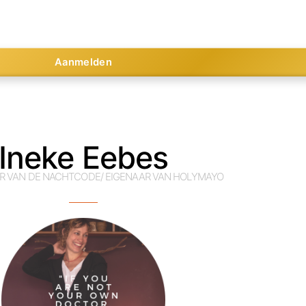
Aanmelden
Ineke Eebes
R VAN DE NACHTCODE/ EIGENAAR VAN HOLYMAYO