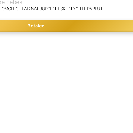
ke Eebes
HOMOLECULAIR NATUURGENEESKUNDIG THERAPEUT
Betalen