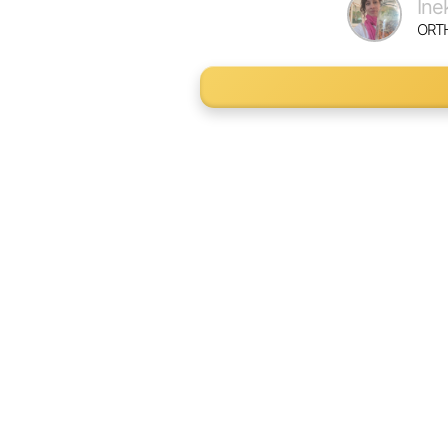
Ine
ORT