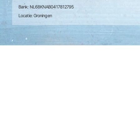
Bank: NL68KNAB0417812795
Locatie: Groningen