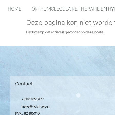
HOME
ORTHOMOLECULAIRE THERAPIE EN H
Deze pagina kon niet worde
Het lijkt erop dat er niets is gevonden op deze locatie.
Contact
+31616226177
ineke@holymayo.nl
KVK : 82465010