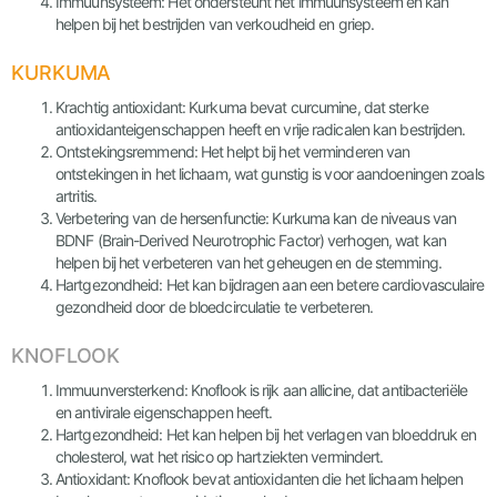
Immuunsysteem: Het ondersteunt het immuunsysteem en kan
helpen bij het bestrijden van verkoudheid en griep.
KURKUMA
Krachtig antioxidant: Kurkuma bevat curcumine, dat sterke
antioxidanteigenschappen heeft en vrije radicalen kan bestrijden.
Ontstekingsremmend: Het helpt bij het verminderen van
ontstekingen in het lichaam, wat gunstig is voor aandoeningen zoals
artritis.
Verbetering van de hersenfunctie: Kurkuma kan de niveaus van
BDNF (Brain-Derived Neurotrophic Factor) verhogen, wat kan
helpen bij het verbeteren van het geheugen en de stemming.
Hartgezondheid: Het kan bijdragen aan een betere cardiovasculaire
gezondheid door de bloedcirculatie te verbeteren.
KNOFLOOK
Immuunversterkend: Knoflook is rijk aan allicine, dat antibacteriële
en antivirale eigenschappen heeft.
Hartgezondheid: Het kan helpen bij het verlagen van bloeddruk en
cholesterol, wat het risico op hartziekten vermindert.
Antioxidant: Knoflook bevat antioxidanten die het lichaam helpen