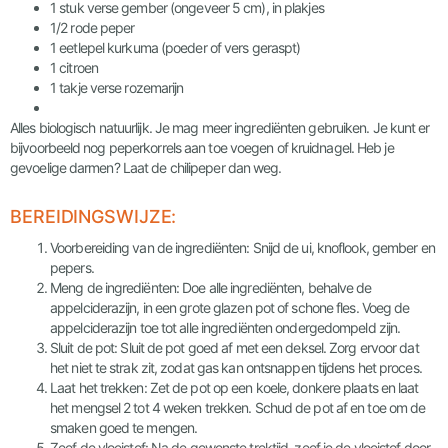
1 stuk verse gember (ongeveer 5 cm), in plakjes
1/2 rode peper
1 eetlepel kurkuma (poeder of vers geraspt)
1 citroen
1 takje verse rozemarijn
Alles biologisch natuurlijk. Je mag meer ingrediënten gebruiken. Je kunt er
bijvoorbeeld nog peperkorrels aan toe voegen of kruidnagel. Heb je
gevoelige darmen? Laat de chilipeper dan weg.
BEREIDINGSWIJZE:
Voorbereiding van de ingrediënten: Snijd de ui, knoflook, gember en
pepers.
Meng de ingrediënten: Doe alle ingrediënten, behalve de
appelciderazijn, in een grote glazen pot of schone fles. Voeg de
appelciderazijn toe tot alle ingrediënten ondergedompeld zijn.
Sluit de pot: Sluit de pot goed af met een deksel. Zorg ervoor dat
het niet te strak zit, zodat gas kan ontsnappen tijdens het proces.
Laat het trekken: Zet de pot op een koele, donkere plaats en laat
het mengsel 2 tot 4 weken trekken. Schud de pot af en toe om de
smaken goed te mengen.
Zeef de vloeistof: Na de gewenste trektijd, zeef je de vloeistof door