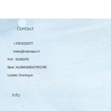
Contact
+31616226177
ineke@holymayo.nl
KVK : 82465010
Bank: NL68KNAB0417812795
Locatie: Groningen
Info