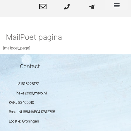
Orthomoleculaire Therapie en Hypnose
MailPoet pagina
[mailpoet_page]
Contact
+31616226177
ineke@holymayo.nl
KVK : 82465010
Bank: NL68KNAB0417812795
Locatie: Groningen