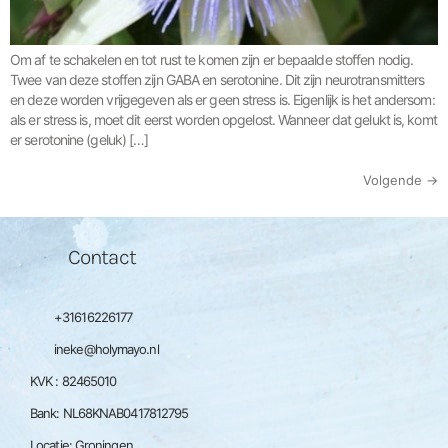
Om af te schakelen en tot rust te komen zijn er bepaalde stoffen nodig.
Twee van deze stoffen zijn GABA en serotonine. Dit zijn neurotransmitters
en deze worden vrijgegeven als er geen stress is. Eigenlijk is het andersom:
als er stress is, moet dit eerst worden opgelost. Wanneer dat gelukt is, komt
er serotonine (geluk) […]
Volgende
→
Contact
+31616226177
ineke@holymayo.nl
KVK : 82465010
Bank: NL68KNAB0417812795
Locatie: Groningen