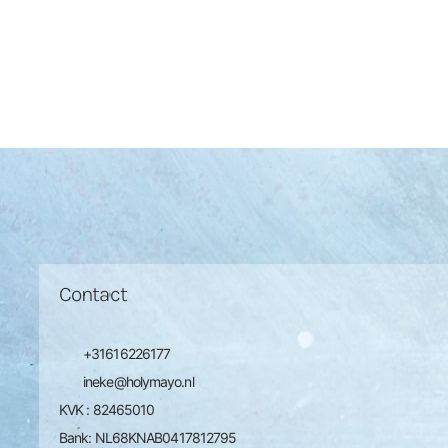
Contact
+31616226177
ineke@holymayo.nl
KVK : 82465010
Bank: NL68KNAB0417812795