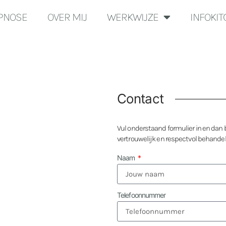
YPNOSE
OVER MIJ
WERKWIJZE
INFOKI
Contact
Vul onderstaand formulier in en dan be
vertrouwelijk en respectvol behandeld
Naam
Telefoonnummer