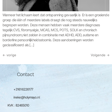
Wanneer het lichaam leert dat ontspanning gevaarlijk is Er is een groeiende
groep die één of meerdere labels draagt die nog steeds nauwelijks
begrepen worden. Deze mensen hebben vaak meerdere diagnoses
tegelijk:CVS, fibromyalgie, MCAS, MCS, POTS, SOLK en chronisch
pijnsyndroom,niet zelden in combinatie met ADHD, ADD, autisme en
borderline persoonlijkheidsstoornis. Deze aandoeningen worden
geclassificeerd als […]
←
vorige
Volgende
→
Contact
+31616226177
ineke@holymayo.nl
KVK : 82465010