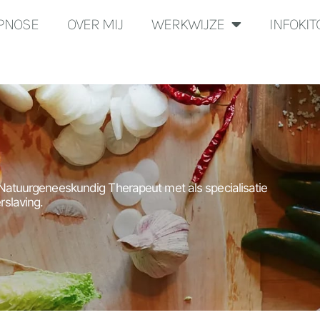
YPNOSE
OVER MIJ
WERKWIJZE
INFOKI
 Natuurgeneeskundig Therapeut met als specialisatie
rslaving.