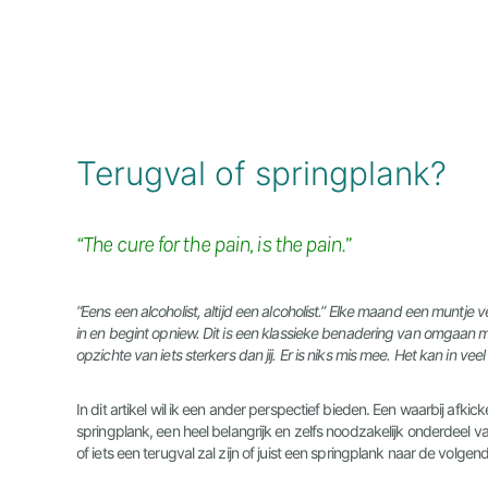
Terugval of springplank?
“The cure for the pain, is the pain.”
“Eens een alcoholist, altijd een alcoholist.” Elke maand een muntje 
in en begint opniew. Dit is een klassieke benadering van omgaan m
opzichte van iets sterkers dan jij. Er is niks mis mee. Het kan in ve
In dit artikel wil ik een ander perspectief bieden. Een waarbij afki
springplank, een heel belangrijk en zelfs noodzakelijk onderdeel van
of iets een terugval zal zijn of juist een springplank naar de volgen