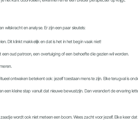
wilskracht en analyse. Er zijn een paar sleutels:
en. Dit klinkt makkelijk en dat is het in het begin vaak niet!
it een oud patroon, een overtuiging of een behoefte die gezien wil worden.
rmeren.
piritueel ontwaken betekent ook: jezelf toestaan mens te zijn. Elke terugval is o
n kleine stap vanuit dat nieuwe bewustzijn. Dan verandert de ervaring letterl
n zaadje wordt ook niet meteen een boom. Wees zacht voor jezelf. Elke keer dat je 