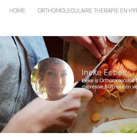
HOME
ORTHOMOLECULAIRE THERAPIE EN H
Ineke Eebes
Ineke is Orthomoleculair
depressie,burn-out en ve