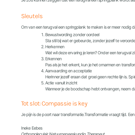
Sleutels
Om van een terugval een springplank te maken is er meer nodig dan 
Bewustwording zonder oordeel
Sta stil bij wat er gebeurde, zonder jezelf te veroordel
Herkennen
Wat wil deze ervaring je leren? Onder een terugval z
Erkennen
Pas als je het erkent, kun je het omarmen en transfo
Aanvaarding en acceptatie
Herinner jezelf eraan dat groei geen rechte lijn is. S
Actie vanuit inzicht
Wanneer je de boodschap hebt ontvangen, neem dan ee
Tot slot: Compassie is key
Je pijn is de poort naar transformatie.Transformatie vraagt tijd. Ee
Ineke Eebes
Orthomoleculair Natuurgeneeskundig Therapeut