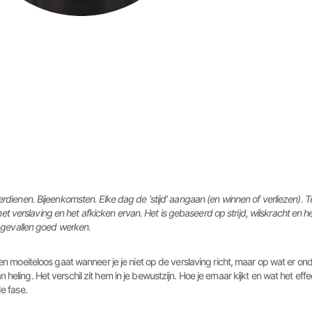
verdienen. Bijeenkomsten. Elke dag de ‘stijd’ aangaan (en winnen of verliezen). Te
et verslaving en het afkicken ervan. Het is gebaseerd op strijd, wilskracht en
el gevallen goed werken.
cken moeiteloos gaat wanneer je je niet op de verslaving richt, maar op wat er ond
 heling. Het verschil zit hem in je bewustzijn. Hoe je ernaar kijkt en wat het eff
de fase.