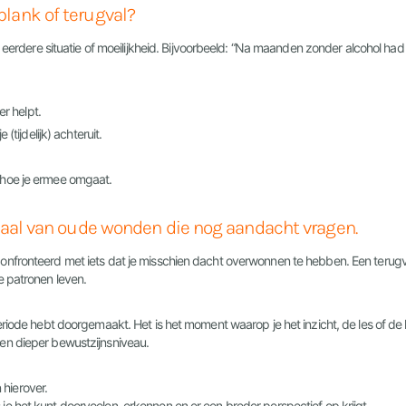
lank of terugval?
n eerdere situatie of moeilijkheid. Bijvoorbeeld: “Na maanden zonder alcohol ha
er helpt.
(tijdelijk) achteruit.
 hoe je ermee omgaat.
gnaal van oude wonden die nog aandacht vragen.
nfronteerd met iets dat je misschien dacht overwonnen te hebben. Een terugval
e patronen leven.
eriode hebt doorgemaakt. Het is het moment waarop je het inzicht, de les of de k
r een dieper bewustzijnsniveau.
 hierover.
e het kunt doorvoelen, erkennen en er een breder perspectief op krijgt.