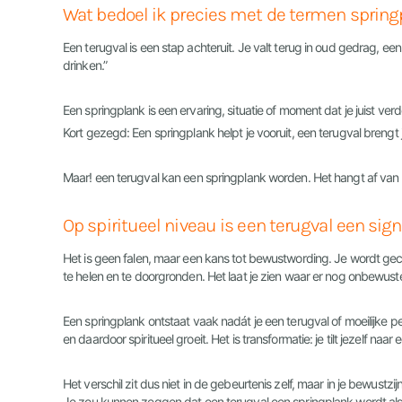
Wat bedoel ik precies met de termen springp
Een terugval is een stap achteruit. Je valt terug in oud gedrag, ee
drinken.”
Een springplank is een ervaring, situatie of moment dat je juist verd
Kort gezegd: Een springplank helpt je vooruit, een terugval brengt je 
Maar! een terugval kan een springplank worden. Het hangt af van
Op spiritueel niveau is een terugval een si
Het is geen falen, maar een kans tot bewustwording. Je wordt geco
te helen en te doorgronden. Het laat je zien waar er nog onbewust
Een springplank ontstaat vaak nadát je een terugval of moeilijke p
en daardoor spiritueel groeit. Het is transformatie: je tilt jezelf naa
Het verschil zit dus niet in de gebeurtenis zelf, maar in je bewustzijn
Je zou kunnen zeggen dat een terugval een springplank wordt als j