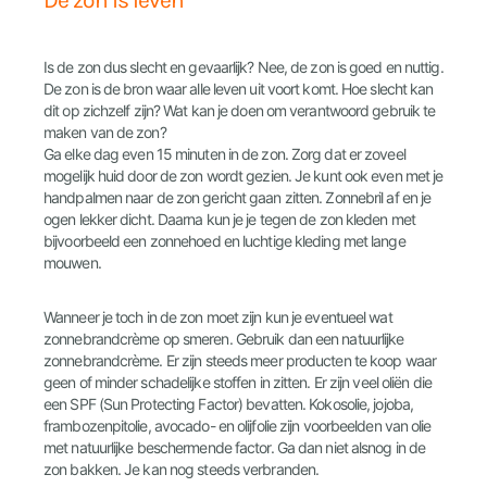
De zon is leven
Is de zon dus slecht en gevaarlijk? Nee, de zon is goed en nuttig.
De zon is de bron waar alle leven uit voort komt. Hoe slecht kan
dit op zichzelf zijn? Wat kan je doen om verantwoord gebruik te
maken van de zon?
Ga elke dag even 15 minuten in de zon. Zorg dat er zoveel
mogelijk huid door de zon wordt gezien. Je kunt ook even met je
handpalmen naar de zon gericht gaan zitten. Zonnebril af en je
ogen lekker dicht. Daarna kun je je tegen de zon kleden met
bijvoorbeeld een zonnehoed en luchtige kleding met lange
mouwen.
Wanneer je toch in de zon moet zijn kun je eventueel wat
zonnebrandcrème op smeren. Gebruik dan een natuurlijke
zonnebrandcrème. Er zijn steeds meer producten te koop waar
geen of minder schadelijke stoffen in zitten. Er zijn veel oliën die
een SPF (Sun Protecting Factor) bevatten. Kokosolie, jojoba,
frambozenpitolie, avocado- en olijfolie zijn voorbeelden van olie
met natuurlijke beschermende factor. Ga dan niet alsnog in de
zon bakken. Je kan nog steeds verbranden.