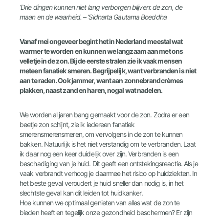
‘Drie dingen kunnen niet lang verborgen blijven: de zon, de
maan en de waarheid. – ‘Sidharta Gautama Boeddha
Vanaf mei ongeveer begint het in Nederland meestal wat
warmer te worden en kunnen we langzaam aan met ons
velletje in de zon. Bij de eerste stralen zie ik vaak mensen
meteen fanatiek smeren. Begrijpelijk, want verbranden is niet
aan te raden. Ook jammer, want aan zonnebrandcrèmes
plakken, naast zand en haren, nogal wat nadelen.
We worden al jaren bang gemaakt voor de zon. Zodra er een
beetje zon schijnt, zie ik iedereen fanatiek
smerensmerensmeren, om vervolgens in de zon te kunnen
bakken. Natuurlijk is het niet verstandig om te verbranden. Laat
ik daar nog een keer duidelijk over zijn. Verbranden is een
beschadiging van je huid. Dit geeft een ontstekingsreactie. Als je
vaak verbrandt verhoog je daarmee het risico op huidziekten. In
het beste geval veroudert je huid sneller dan nodig is, in het
slechtste geval kan dit leiden tot huidkanker.
Hoe kunnen we optimaal genieten van alles wat de zon te
bieden heeft en tegelijk onze gezondheid beschermen? Er zijn