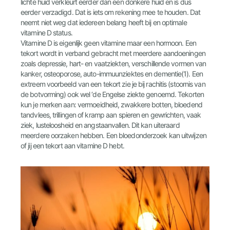
lichte huid verkleurt eerder dan een donkere huid en is dus
eerder verzadigd. Dat is iets om rekening mee te houden. Dat
neemt niet weg dat iedereen belang heeft bij en optimale
vitamine D status.
Vitamine D is eigenlijk geen vitamine maar een hormoon. Een
tekort wordt in verband gebracht met meerdere aandoeningen
zoals depressie, hart- en vaatziekten, verschillende vormen van
kanker, osteoporose, auto-immuunziektes en dementie(1). Een
extreem voorbeeld van een tekort zie je bij rachitis (stoornis van
de botvorming) ook wel ‘de Engelse ziekte genoemd. Tekorten
kun je merken aan: vermoeidheid, zwakkere botten, bloedend
tandvlees, trillingen of kramp aan spieren en gewrichten, vaak
ziek, lusteloosheid en angstaanvallen. Dit kan uiteraard
meerdere oorzaken hebben. Een bloedonderzoek kan uitwijzen
of jij een tekort aan vitamine D hebt.