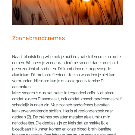
Zonnebrandcrèmes
Naast blootstelling wil je ook je huid in staat stellen om zon op te
nemen. Wanneer je zonnebrandcrème smeert dan kan je huid
geen zonlicht absorberen. Dit komt door de toegevoegde
aluminium. Dit metaal reflecteert de zon waardoor je niet kan
verbranden. Hierdoor kun je dus ook geen vitamine D
aanmaken.
Meer smeren is dus niet beter. In tegendeel zelfs. Niet alleen
omdat je geen D aanmaakt, ook omdat zonnebrandcrèmes zelf
schadelijk kunnen zijn. Veel zonnebrandcrèmes bevatten
kankerverwekkende stoffen. Hier is al veel onderzoek naar
gedaan (2). De crèmes bevatten metalen als aluminium in
nanodeeltjes. Die deeltjes zijn zo klein dat ze makkelijk je
bloedbaan in kunnen komen en onze bloed-brein-barrière
kunnen passeren. Ons lichaam kan zware metalen niet goed