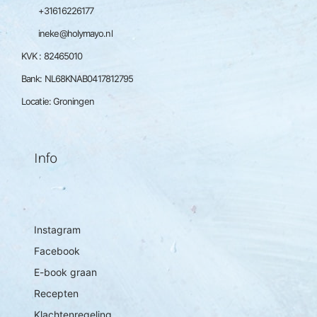
+31616226177
ineke@holymayo.nl
KVK : 82465010
Bank: NL68KNAB0417812795
Locatie: Groningen
Info
Instagram
Facebook
E-book graan
Recepten
Klachtenregeling