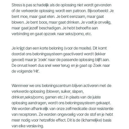
Stress is pas schadelijk als de oplossing niet wordt gevonden
of de verkeerde oplossing wordt een patroon. Bijvoorbeeld: Je
bent moe, maar gaat eten. Je bent eenzaam, maar gaat
blowen. Je bent boos, maar gaat drinken. Je voelt je onveilig,
maar gaat jezelf beschadigen. Je hebt behoefte aan
verbinding en gaat opzoek naar seks/porno, etc.
Je krijgt dan een korte beloning (voor de moeite). Dit komt
doordat ons beloningssysteem geactiveerd wordt (lekker
gevoel) maar je ‘zoek’ naar de passende oplossing blijft aan.
De onrust keert dus snel weer terug en je gaat op Zoek naar
de volgende ‘Hit’.
Wannneer we ons beloningscentrum blijven activeren met de
verkeerde oplossing (blowen, suiker, slapen,
drinken,seks/porno, gamen etc.) in plaats van de juiste
oplossing aandragen, wordt ons beloningssysteem gekaapt.
We worden afhankelijk van onze zelfmedicatie door resistentie
van receptoren. Ze worden ongevoelig voor de stof en je hebt
meer nodig voor hetzelfde effect. Dit is de (lichamelijke) basis
van elke verslaving.