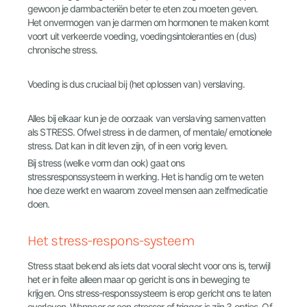
gewoon je darmbacteriën beter te eten zou moeten geven.
Het onvermogen van je darmen om hormonen te maken komt
voort uit verkeerde voeding, voedingsintoleranties en (dus)
chronische stress.
Voeding is dus cruciaal bij (het oplossen van) verslaving.
Alles bij elkaar kun je de oorzaak van verslaving samenvatten
als STRESS. Ofwel stress in de darmen, of mentale/ emotionele
stress. Dat kan in dit leven zijn, of in een vorig leven.
Bij stress (welke vorm dan ook) gaat ons
stressresponssysteem in werking. Het is handig om te weten
hoe deze werkt en waarom zoveel mensen aan zelfmedicatie
doen.
Het stress-respons-systeem
Stress staat bekend als iets dat vooral slecht voor ons is, terwijl
het er in feite alleen maar op gericht is ons in beweging te
krijgen. Ons stress-responssysteem is erop gericht ons te laten
overleven. Wanneer er een stressor of trigger is zijn 3 opties. Of