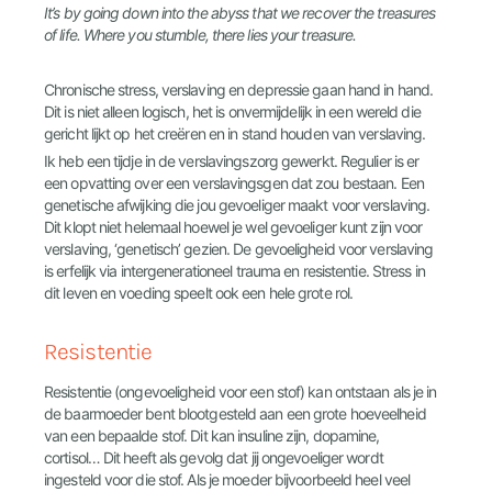
It’s by going down into the abyss that we recover the treasures
of life. Where you stumble, there lies your treasure.
Chronische stress, verslaving en depressie gaan hand in hand.
Dit is niet alleen logisch, het is onvermijdelijk in een wereld die
gericht lijkt op het creëren en in stand houden van verslaving.
Ik heb een tijdje in de verslavingszorg gewerkt. Regulier is er
een opvatting over een verslavingsgen dat zou bestaan. Een
genetische afwijking die jou gevoeliger maakt voor verslaving.
Dit klopt niet helemaal hoewel je wel gevoeliger kunt zijn voor
verslaving, ‘genetisch’ gezien. De gevoeligheid voor verslaving
is erfelijk via intergenerationeel trauma en resistentie. Stress in
dit leven en voeding speelt ook een hele grote rol.
Resistentie
Resistentie (ongevoeligheid voor een stof) kan ontstaan als je in
de baarmoeder bent blootgesteld aan een grote hoeveelheid
van een bepaalde stof. Dit kan insuline zijn, dopamine,
cortisol… Dit heeft als gevolg dat jij ongevoeliger wordt
ingesteld voor die stof. Als je moeder bijvoorbeeld heel veel