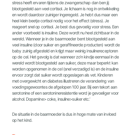
stress heeft ervaren tijdens de zwangerschap dan ben jij
blootgesteld aan veel cortisol. Je lichaam is nog in ontwikkeling
en wordt daardoor zuiniger ingeregeld. Je hebt dus maar een
heel klein beetje cortisol nodig voor het effect (stress). Je
reageert snel op cortisol. Je best dus gevoelig voor stress. Een
ander voorbeeld is insuline. Deze wordt nu heel zichtbaar in de
wereld. Wanneer je in de baarmoeder bent blootgesteld aan
veel insuline (door suiker en geraffineerde producten) wordt de
baby zuinig afgesteld en krijgt maar weinig insulinereceptoren
op de cel. Het gevolg is dat wanneer zo’n kindje eenmaal in de
wereld wordt blootgesteld aan suiker, deze maar beperkt kan
worden opgenomen in de cel (snel verzadigd is) en de insuline
ervoor zorgt dat suiker wordt opgeslagen als vet. Kinderen
met overgewicht en diabetes illustreren de verandering van
voedingsgewoontes de afgelopen 100 jaar. Bij een tekort aan
serotonine of een serotonineresistentie word je gevoeliger voor
alcohol. Dopamine> coke, insuline>suiker etc.’
De situatie in de baarmoeder is dus in hoge mate van invloed
op het kind.